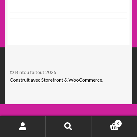
© Bintou faitout 2026
Construit avec Storefront & WooCommerce
.
0
Recherche
Recherche