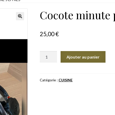
Cocote minute pi
25,00
€
quantité
Ajouter au panier
de
Cocote
minute
pierre
Catégorie :
CUISINE
5
litres