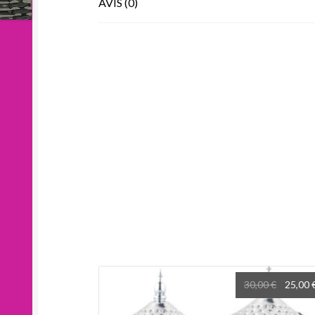
AVIS (0)
Le
30,00
€
25,00
prix
initial