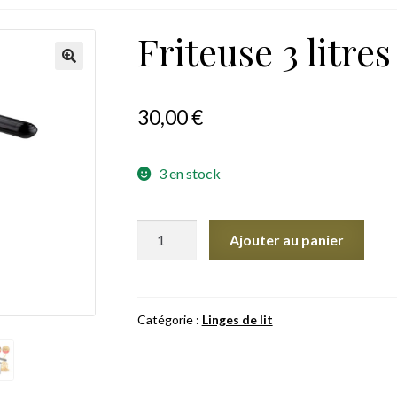
Friteuse 3 litres
30,00
€
3 en stock
quantité
Ajouter au panier
de
Friteuse
3
litres
Catégorie :
Linges de lit