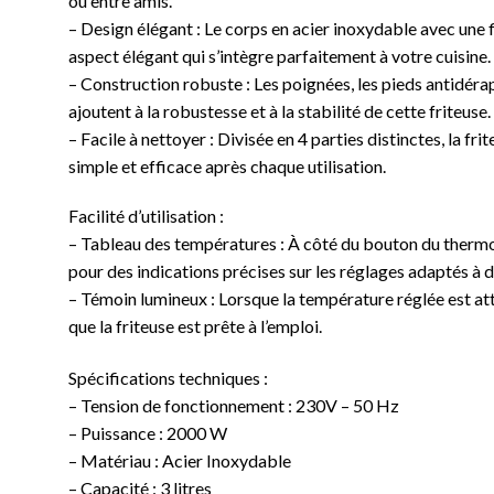
ou entre amis.
– Design élégant : Le corps en acier inoxydable avec une f
aspect élégant qui s’intègre parfaitement à votre cuisine.
– Construction robuste : Les poignées, les pieds antidérap
ajoutent à la robustesse et à la stabilité de cette friteuse.
– Facile à nettoyer : Divisée en 4 parties distinctes, la f
simple et efficace après chaque utilisation.
Facilité d’utilisation :
– Tableau des températures : À côté du bouton du thermo
pour des indications précises sur les réglages adaptés à d
– Témoin lumineux : Lorsque la température réglée est atte
que la friteuse est prête à l’emploi.
Spécifications techniques :
– Tension de fonctionnement : 230V – 50 Hz
– Puissance : 2000 W
– Matériau : Acier Inoxydable
– Capacité : 3 litres