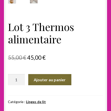
Lot 3 Thermos
alimentaire
Le
Le
55,00
€
45,00
€
prix
prix
initial
actuel
quantité
Ajouter au panier
était :
est :
de
Lot
55,00 €.
45,00 €.
3
Thermos
Catégorie :
Linges de lit
alimentaire