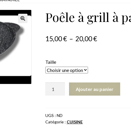
Poêle à grill à 
Plage
15,00
€
–
20,00
€
de
prix :
Taille
15,00 €
à
quantité
Ajouter au panier
20,00 €
de
Poêle
à
grill
UGS :
ND
Catégorie :
CUISINE
à
pain