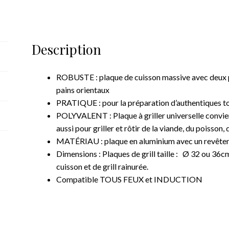
rainurée
Description
ROBUSTE : plaque de cuisson massive avec deux p
pains orientaux
PRATIQUE : pour la préparation d’authentiques tort
POLYVALENT : Plaque à griller universelle convien
aussi pour griller et rôtir de la viande, du poisson, 
MATÉRIAU : plaque en aluminium avec un revêteme
Dimensions : Plaques de grill taille : Ø 32 ou 36c
cuisson et de grill rainurée.
Compatible TOUS FEUX et INDUCTION