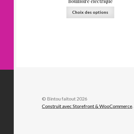
Bouilloire électrique
Ce
Choix des options
produit
a
plusieurs
variations.
Les
options
peuvent
être
choisies
sur
la
page
du
© Bintou faitout 2026
produit
Construit avec Storefront & WooCommerce
.