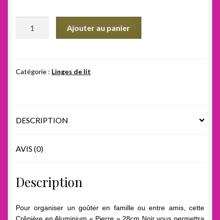
prix
prix
initial
actuel
quantité
Ajouter au panier
était :
est :
de
Crêpière
18,00 €.
15,00 €.
en
pierre
Catégorie :
Linges de lit
DESCRIPTION
AVIS (0)
Description
Pour organiser un goûter en famille ou entre amis, cette
Crêpière en Aluminium « Pierre » 28cm Noir vous permettra