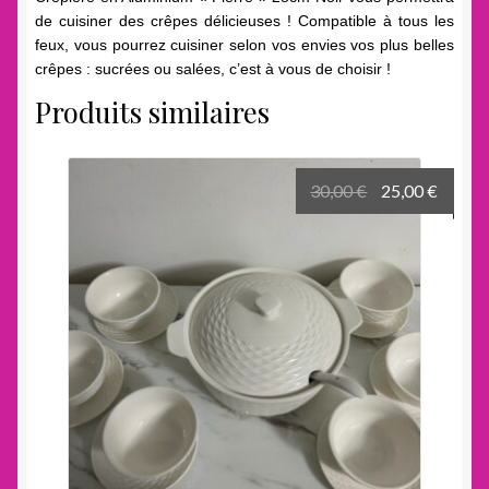
de cuisiner des crêpes délicieuses ! Compatible à tous les
feux, vous pourrez cuisiner selon vos envies vos plus belles
crêpes : sucrées ou salées, c’est à vous de choisir !
Produits similaires
Le
Le
30,00
€
25,00
€
prix
prix
initial
actuel
était :
est :
30,00 €.
25,00 