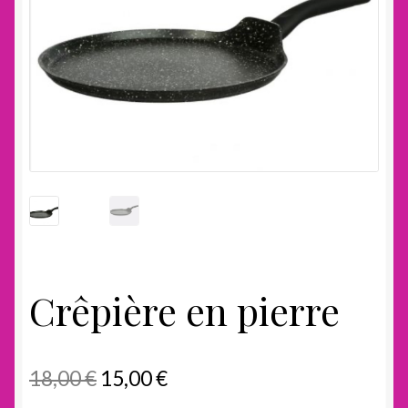
Crêpière en pierre
Le
Le
18,00
€
15,00
€