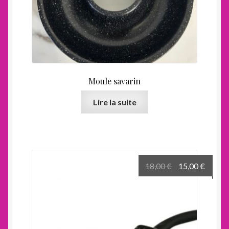
Moule savarin
Lire la suite
Le
Le
18,00
€
15,00
€
prix
prix
initial
actuel
était :
est :
18,00 €.
15,00 