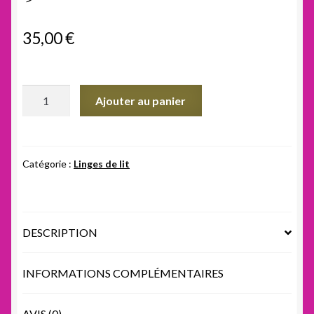
35,00
€
quantité
Ajouter au panier
de
Réchaud
Gaz
3
Catégorie :
Linges de lit
feux
9kw
DESCRIPTION
INFORMATIONS COMPLÉMENTAIRES
AVIS (0)