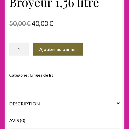
Broyeur 1,56 litre
Le
Le
50,00
€
40,00
€
prix
prix
initial
actuel
quantité
Ajouter au panier
était :
est :
de
Broyeur
50,00 €.
40,00 €.
1,56
litre
Catégorie :
Linges de lit
DESCRIPTION
AVIS (0)