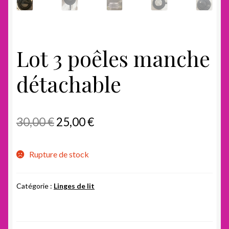
Lot 3 poêles manche
détachable
Le
Le
30,00
€
25,00
€
prix
prix
Rupture de stock
initial
actuel
était :
est :
Catégorie :
Linges de lit
30,00 €.
25,00 €.