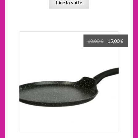
Lire la suite
Le
Le
18,00
€
15,00
€
prix
prix
initial
actuel
était :
est :
18,00 €.
15,00 