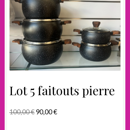
Lot 5 faitouts pierre
Le
Le
100,00
€
90,00
€
prix
prix