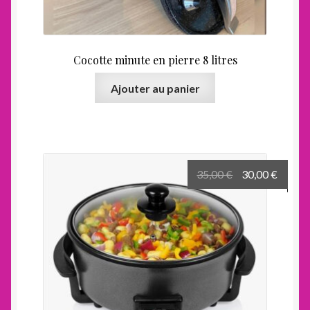
Cocotte minute en pierre 8 litres
Ajouter au panier
Le
Le
35,00
€
30,00
€
prix
prix
initial
actuel
était :
est :
35,00 €.
30,00 