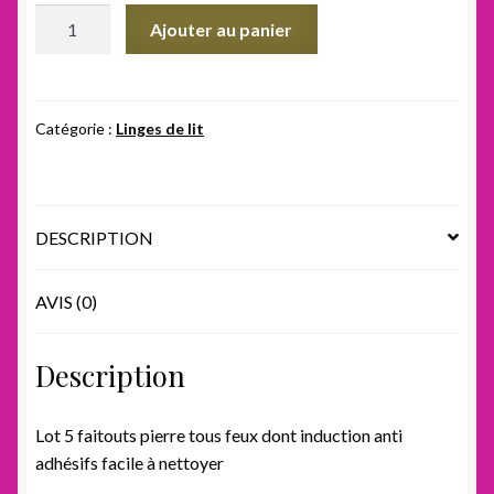
initial
actuel
quantité
Ajouter au panier
était :
est :
de
Lot
100,00 €.
90,00 €.
5
faitouts
Catégorie :
Linges de lit
pierre
DESCRIPTION
AVIS (0)
Description
Lot 5 faitouts pierre tous feux dont induction anti
adhésifs facile à nettoyer